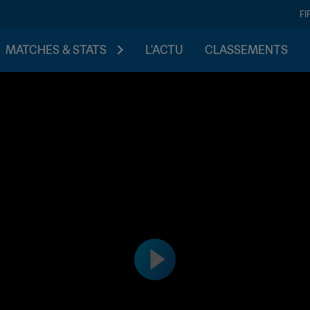
FI
MATCHES & STATS
L'ACTU
CLASSEMENTS