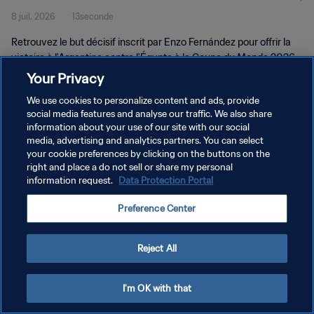
8 juil. 2026
13seconde
Retrouvez le but décisif inscrit par Enzo Fernández pour offrir la
victoire à l'Argentine contre l'Égypte à la Coupe du Monde 2026.
Your Privacy
We use cookies to personalize content and ads, provide
social media features and analyse our traffic. We also share
information about your use of our site with our social
media, advertising and analytics partners. You can select
your cookie preferences by clicking on the buttons on the
POLITIQUE DE CONFIDENTIALITÉ
right and place a do not sell or share my personal
information request.
Data Protection Portal
CONDITIONS D'UTILISATION
GÉRER VOS PRÉFÉRENCES SUR LES COOKIES
Preference Center
Copyright © 1994 - 2026 FIFA. Tous droits réservés.
Reject All
I'm OK with that