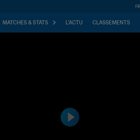
FI
MATCHES & STATS
L'ACTU
CLASSEMENTS