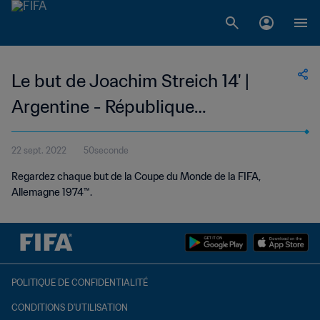
Le but de Joachim Streich 14' |
Argentine - République
Démocratique Allemande | Coupe
22 sept. 2022
50seconde
du Monde de la FIFA, Allemagne
Regardez chaque but de la Coupe du Monde de la FIFA,
1974™
Allemagne 1974™.
POLITIQUE DE CONFIDENTIALITÉ
CONDITIONS D'UTILISATION