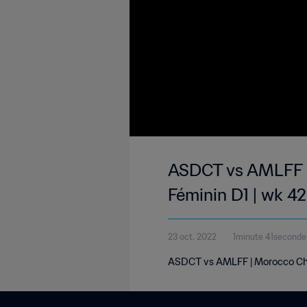
ASDCT vs AMLFF |
Féminin D1 | wk 42
23 oct. 2022
1minute 41seconde
ASDCT vs AMLFF | Morocco Champ