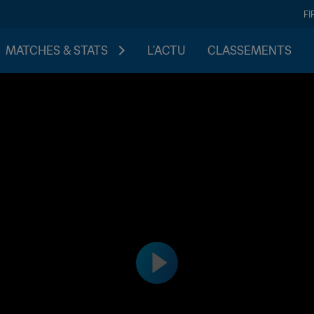
FI
MATCHES & STATS
L'ACTU
CLASSEMENTS