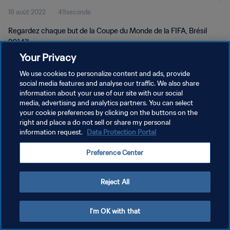
18 août 2022
49seconde
Regardez chaque but de la Coupe du Monde de la FIFA, Brésil
2014™.
Your Privacy
We use cookies to personalize content and ads, provide
social media features and analyse our traffic. We also share
information about your use of our site with our social
media, advertising and analytics partners. You can select
POLITIQUE DE CONFIDENTIALITÉ
your cookie preferences by clicking on the buttons on the
right and place a do not sell or share my personal
CONDITIONS D'UTILISATION
information request.
Data Protection Portal
GÉRER VOS PRÉFÉRENCES SUR LES COOKIES
Preference Center
Copyright © 1994 - 2026 FIFA. Tous droits réservés.
Reject All
I'm OK with that