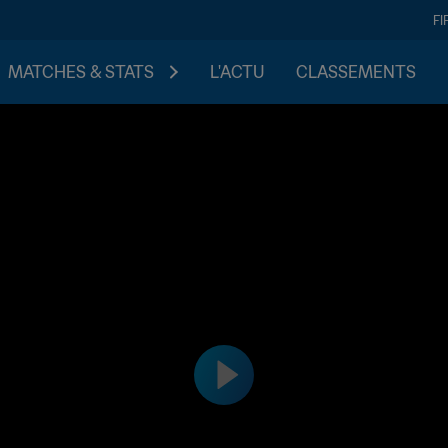
FI
MATCHES & STATS
L'ACTU
CLASSEMENTS