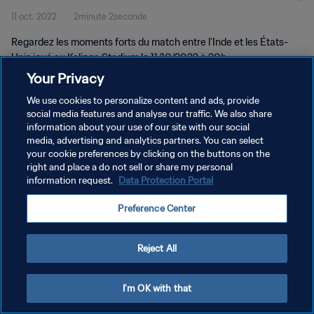
11 oct. 2022
2minute 2seconde
Regardez les moments forts du match entre l'Inde et les États-
Unis joué au Kalinga Stadium le 11/10/2022 à 20h.
Your Privacy
We use cookies to personalize content and ads, provide
social media features and analyse our traffic. We also share
information about your use of our site with our social
media, advertising and analytics partners. You can select
POLITIQUE DE CONFIDENTIALITÉ
your cookie preferences by clicking on the buttons on the
right and place a do not sell or share my personal
CONDITIONS D'UTILISATION
information request.
Data Protection Portal
GÉRER VOS PRÉFÉRENCES SUR LES COOKIES
Preference Center
Copyright © 1994 - 2026 FIFA. Tous droits réservés.
Reject All
I'm OK with that