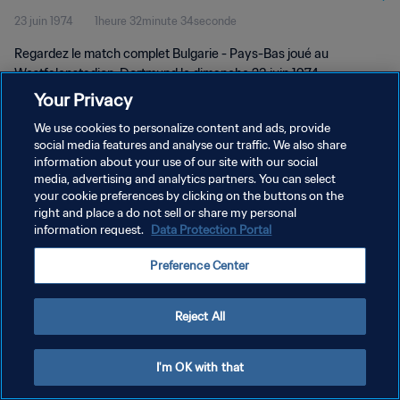
23 juin 1974
1heure 32minute 34seconde
complet
Regardez le match complet Bulgarie - Pays-Bas joué au
Westfalenstadion, Dortmund le dimanche 23 juin 1974.
Your Privacy
We use cookies to personalize content and ads, provide
social media features and analyse our traffic. We also share
information about your use of our site with our social
media, advertising and analytics partners. You can select
POLITIQUE DE CONFIDENTIALITÉ
your cookie preferences by clicking on the buttons on the
right and place a do not sell or share my personal
CONDITIONS D'UTILISATION
information request.
Data Protection Portal
GÉRER VOS PRÉFÉRENCES SUR LES COOKIES
Preference Center
Copyright © 1994 - 2026 FIFA. Tous droits réservés.
Reject All
I'm OK with that