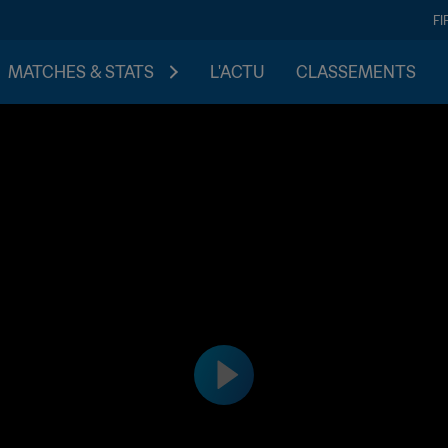
FI
MATCHES & STATS
L'ACTU
CLASSEMENTS