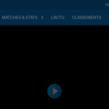
FI
MATCHES & STATS
L'ACTU
CLASSEMENTS