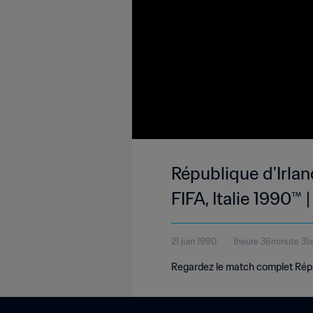
République d'Irla
FIFA, Italie 1990™
21 juin 1990
1heure 36minute 31
Regardez le match complet Répub