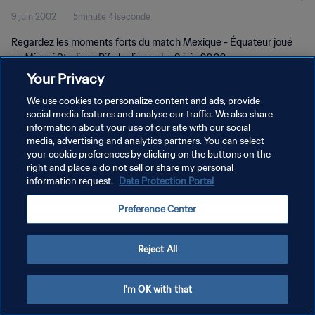
9 juin 2002
5minute 41seconde
Regardez les moments forts du match Mexique - Équateur joué
au Miyagi Stadium, Rifu le dimanche 9 juin 2002.
Your Privacy
We use cookies to personalize content and ads, provide
social media features and analyse our traffic. We also share
information about your use of our site with our social
media, advertising and analytics partners. You can select
POLITIQUE DE CONFIDENTIALITÉ
your cookie preferences by clicking on the buttons on the
right and place a do not sell or share my personal
CONDITIONS D'UTILISATION
information request.
Data Protection Portal
GÉRER VOS PRÉFÉRENCES SUR LES COOKIES
Preference Center
Copyright © 1994 - 2026 FIFA. Tous droits réservés.
Reject All
I'm OK with that