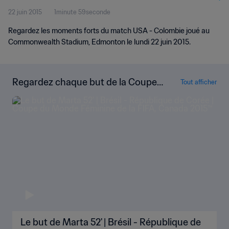
22 juin 2015
1minute 59seconde
vidéo
Regardez les moments forts du match USA - Colombie joué au
Commonwealth Stadium, Edmonton le lundi 22 juin 2015.
Regardez chaque but de la Coupe
Tout afficher
du Monde Féminine de la FIFA, Can
ada 2015™
Le but de Marta 52' | Brésil - République de