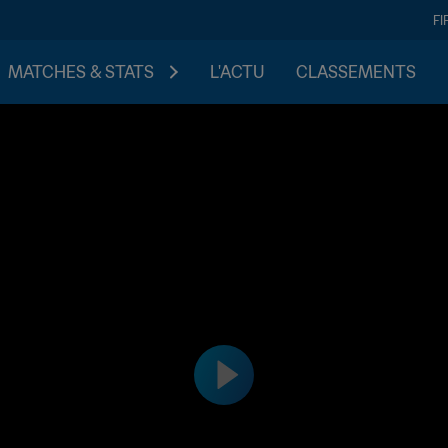
FI
MATCHES & STATS
L'ACTU
CLASSEMENTS