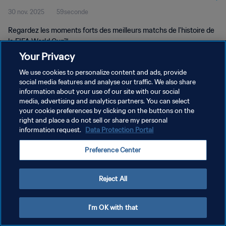
30 nov. 2025
59seconde
Regardez les moments forts des meilleurs matchs de l'histoire de
la FIFA World Cup™.
Your Privacy
We use cookies to personalize content and ads, provide
social media features and analyse our traffic. We also share
information about your use of our site with our social
media, advertising and analytics partners. You can select
POLITIQUE DE CONFIDENTIALITÉ
your cookie preferences by clicking on the buttons on the
right and place a do not sell or share my personal
CONDITIONS D'UTILISATION
information request.
Data Protection Portal
GÉRER VOS PRÉFÉRENCES SUR LES COOKIES
Preference Center
Copyright © 1994 - 2026 FIFA. Tous droits réservés.
Reject All
I'm OK with that