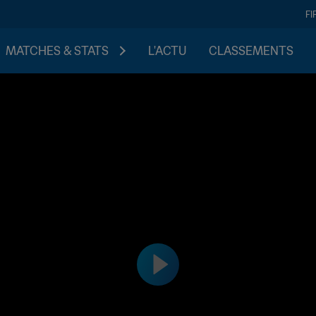
FI
MATCHES & STATS
L'ACTU
CLASSEMENTS