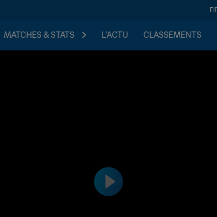
FI
MATCHES & STATS
L'ACTU
CLASSEMENTS