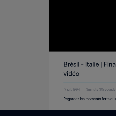
Brésil - Italie | 
vidéo
17 juil. 1994
3minute 30seconde
Regardez les moments forts du ma