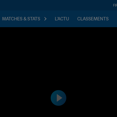
FI
MATCHES & STATS
L'ACTU
CLASSEMENTS