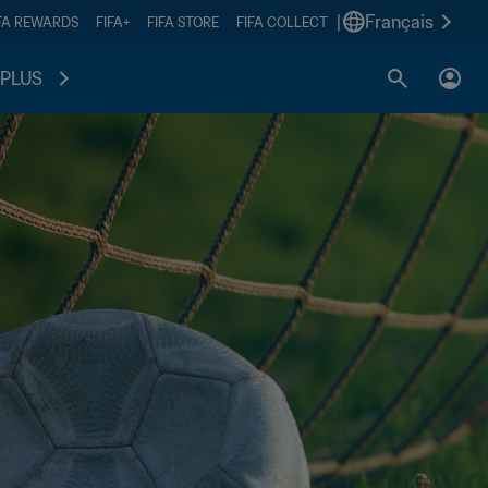
|
Français
FA REWARDS
FIFA+
FIFA STORE
FIFA COLLECT
PLUS