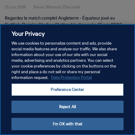
25 juin 2006
1heure 38minute 17seconde
complet
Regardez le match complet Angleterre - Équateur joué au
Gottlieb-Daimler-Stadion, Stuttgart le dimanche 25 juin 2006.
Your Privacy
We use cookies to personalize content and ads, provide
social media features and analyse our traffic. We also share
information about your use of our site with our social
media, advertising and analytics partners. You can select
POLITIQUE DE CONFIDENTIALITÉ
your cookie preferences by clicking on the buttons on the
right and place a do not sell or share my personal
CONDITIONS D'UTILISATION
information request.
Data Protection Portal
GÉRER VOS PRÉFÉRENCES SUR LES COOKIES
Preference Center
Copyright © 1994 - 2026 FIFA. Tous droits réservés.
Reject All
I'm OK with that