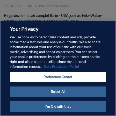
17 juin 2006
1heure 38minute 29seconde
Regardez le match complet Italie - USA joué au Fritz-Walter-
Stadion, Kaiserslautern le samedi 17 juin 2006.
Your Privacy
We use cookies to personalize content and ads, provide
social media features and analyse our traffic. We also share
information about your use of our site with our social
media, advertising and analytics partners. You can select
POLITIQUE DE CONFIDENTIALITÉ
your cookie preferences by clicking on the buttons on the
right and place a do not sell or share my personal
CONDITIONS D'UTILISATION
information request.
Data Protection Portal
GÉRER VOS PRÉFÉRENCES SUR LES COOKIES
Preference Center
Copyright © 1994 - 2026 FIFA. Tous droits réservés.
Reject All
I'm OK with that