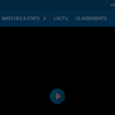
FI
MATCHES & STATS
L'ACTU
CLASSEMENTS