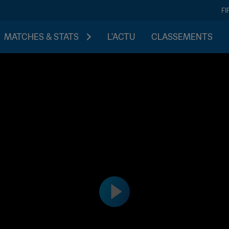
FI
MATCHES & STATS
L'ACTU
CLASSEMENTS