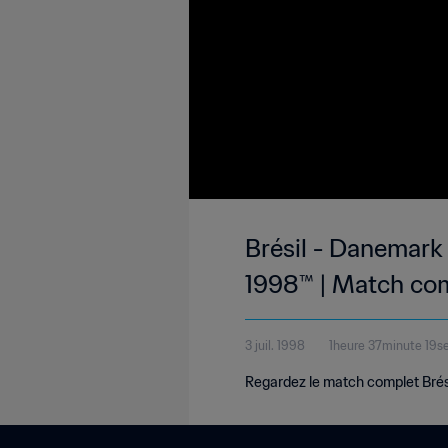
Brésil - Danemark 
1998™ | Match co
3 juil. 1998
1heure 37minute 19s
Regardez le match complet Brésil