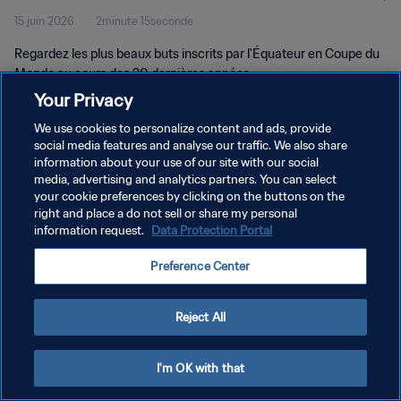
15 juin 2026
2minute 15seconde
Regardez les plus beaux buts inscrits par l'Équateur en Coupe du
Monde au cours des 20 dernières années.
Your Privacy
We use cookies to personalize content and ads, provide
social media features and analyse our traffic. We also share
information about your use of our site with our social
media, advertising and analytics partners. You can select
POLITIQUE DE CONFIDENTIALITÉ
your cookie preferences by clicking on the buttons on the
right and place a do not sell or share my personal
CONDITIONS D'UTILISATION
information request.
Data Protection Portal
GÉRER VOS PRÉFÉRENCES SUR LES COOKIES
Preference Center
Copyright © 1994 - 2026 FIFA. Tous droits réservés.
Reject All
I'm OK with that