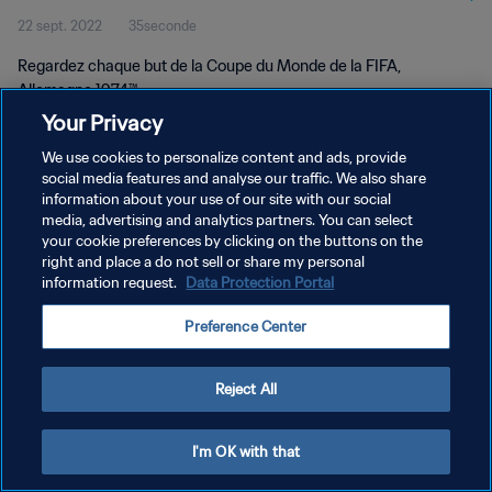
22 sept. 2022
35seconde
Allemagne 1974™
Regardez chaque but de la Coupe du Monde de la FIFA,
Allemagne 1974™.
Your Privacy
We use cookies to personalize content and ads, provide
social media features and analyse our traffic. We also share
information about your use of our site with our social
media, advertising and analytics partners. You can select
POLITIQUE DE CONFIDENTIALITÉ
your cookie preferences by clicking on the buttons on the
right and place a do not sell or share my personal
CONDITIONS D'UTILISATION
information request.
Data Protection Portal
GÉRER VOS PRÉFÉRENCES SUR LES COOKIES
Preference Center
Copyright © 1994 - 2026 FIFA. Tous droits réservés.
Reject All
I'm OK with that