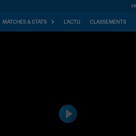
FI
MATCHES & STATS
L'ACTU
CLASSEMENTS