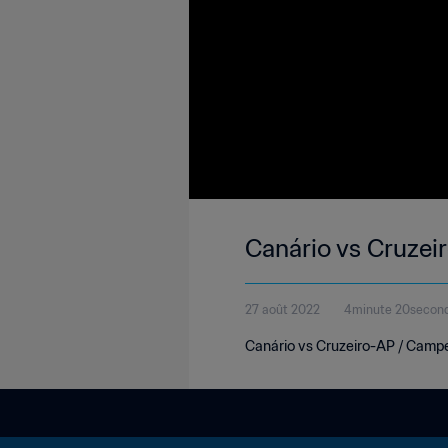
Canário vs Cruzei
27 août 2022
4minute 20secon
Canário vs Cruzeiro-AP / Cam