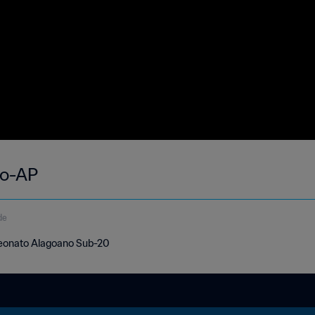
ro-AP
de
peonato Alagoano Sub-20