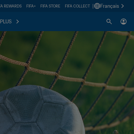
|
Français
FA REWARDS
FIFA+
FIFA STORE
FIFA COLLECT
PLUS