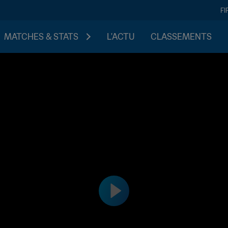
FI
MATCHES & STATS
L'ACTU
CLASSEMENTS