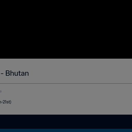
 - Bhutan
e
-21st)