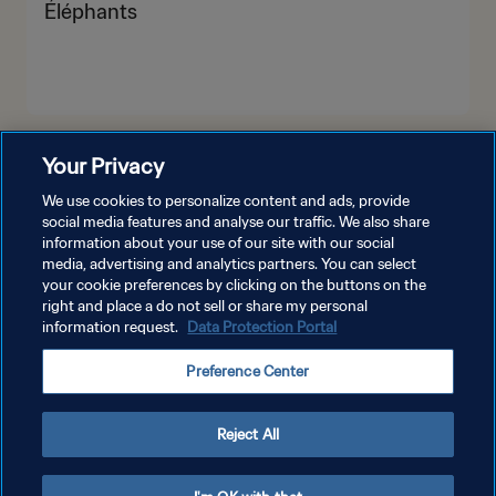
Éléphants
PLUS
Your Privacy
We use cookies to personalize content and ads, provide
social media features and analyse our traffic. We also share
information about your use of our site with our social
media, advertising and analytics partners. You can select
your cookie preferences by clicking on the buttons on the
right and place a do not sell or share my personal
information request.
Data Protection Portal
POLITIQUE DE CONFIDENTIALITÉ
Preference Center
CONDITIONS D'UTILISATION
GÉRER VOS PRÉFÉRENCES SUR LES COOKIES
Reject All
Copyright © 1994 - 2026 FIFA. Tous droits réservés.