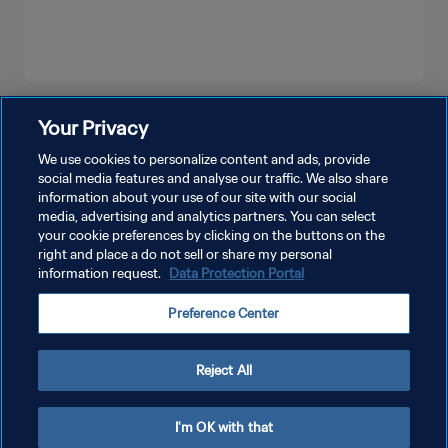
PLUS
Your Privacy
We use cookies to personalize content and ads, provide
social media features and analyse our traffic. We also share
information about your use of our site with our social
media, advertising and analytics partners. You can select
your cookie preferences by clicking on the buttons on the
right and place a do not sell or share my personal
information request.
Data Protection Portal
POLITIQUE DE CONFIDENTIALITÉ
Preference Center
CONDITIONS D'UTILISATION
GÉRER VOS PRÉFÉRENCES SUR LES COOKIES
Reject All
Copyright © 1994 - 2026 FIFA. Tous droits réservés.
I'm OK with that