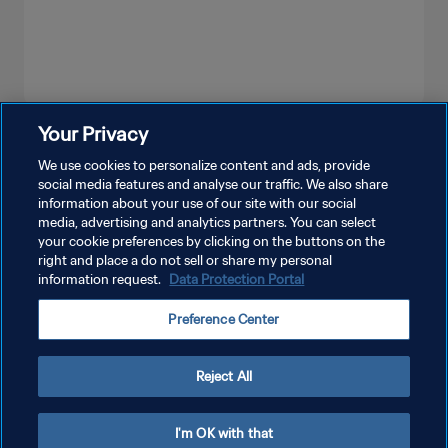
Your Privacy
PLUS
We use cookies to personalize content and ads, provide
social media features and analyse our traffic. We also share
information about your use of our site with our social
media, advertising and analytics partners. You can select
your cookie preferences by clicking on the buttons on the
right and place a do not sell or share my personal
information request.
Data Protection Portal
POLITIQUE DE CONFIDENTIALITÉ
Preference Center
CONDITIONS D'UTILISATION
GÉRER VOS PRÉFÉRENCES SUR LES COOKIES
Reject All
Copyright © 1994 - 2026 FIFA. Tous droits réservés.
I'm OK with that