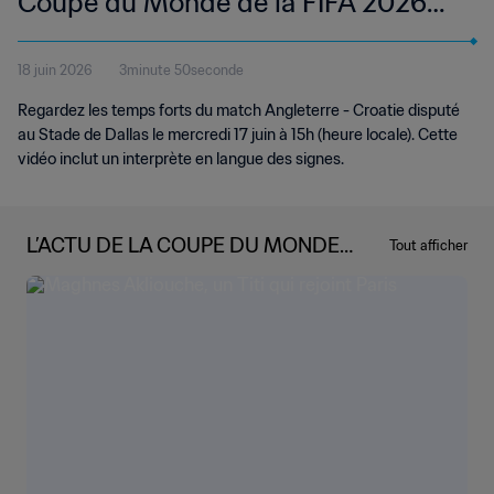
Coupe du Monde de la FIFA 2026™ |
Temps forts | Langue des signes
18 juin 2026
3minute 50seconde
internationale (LSI)
Regardez les temps forts du match Angleterre - Croatie disputé
au Stade de Dallas le mercredi 17 juin à 15h (heure locale). Cette
vidéo inclut un interprète en langue des signes.
L’ACTU DE LA COUPE DU MONDE
Tout afficher
DE LA FIFA 2026™