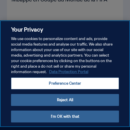
Your Privacy
PLUS
We use cookies to personalize content and ads, provide
social media features and analyse our traffic. We also share
information about your use of our site with our social
media, advertising and analytics partners. You can select
your cookie preferences by clicking on the buttons on the
right and place a do not sell or share my personal
information request.
Data Protection Portal
POLITIQUE DE CONFIDENTIALITÉ
Preference Center
CONDITIONS D'UTILISATION
GÉRER VOS PRÉFÉRENCES SUR LES COOKIES
Reject All
Copyright © 1994 - 2026 FIFA. Tous droits réservés.
I'm OK with that