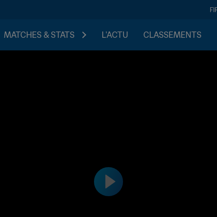
FI
MATCHES & STATS
L'ACTU
CLASSEMENTS