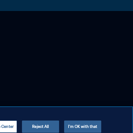
e Center
Reject All
I'm OK with that