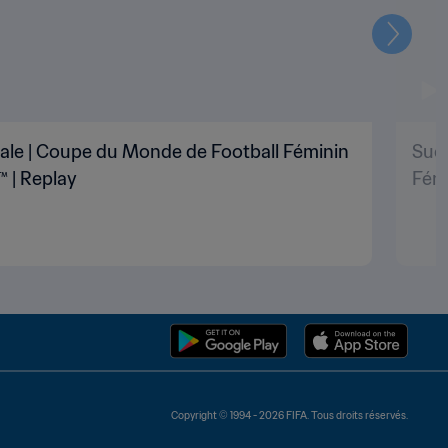
Suivant
nale | Coupe du Monde de Football Féminin
Suèd
™ | Replay
Fémi
Copyright © 1994 - 2026 FIFA. Tous droits réservés.