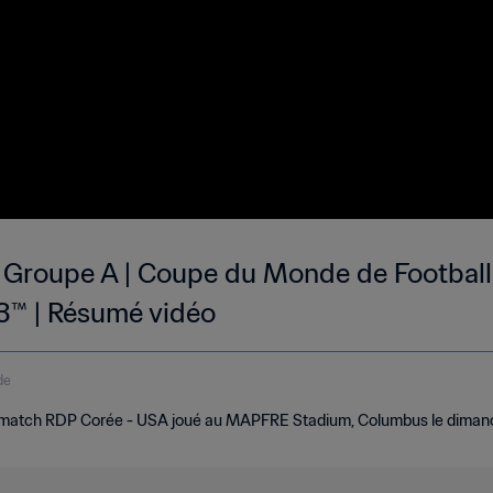
 Groupe A | Coupe du Monde de Football 
03™ | Résumé vidéo
de
u match RDP Corée - USA joué au MAPFRE Stadium, Columbus le dima