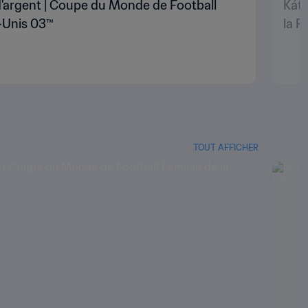
d'argent | Coupe du Monde de Football
Káti
s-Unis 03™
la F
TOUT AFFICHER