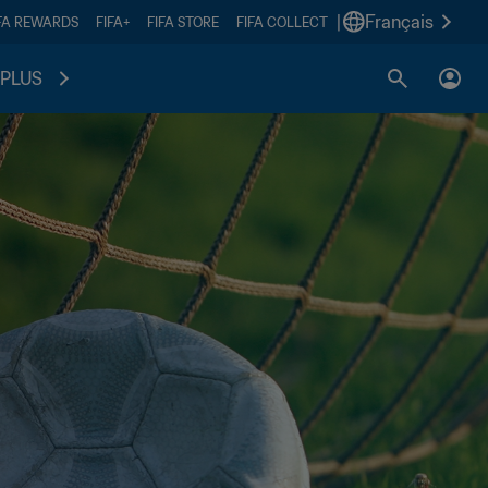
|
Français
FA REWARDS
FIFA+
FIFA STORE
FIFA COLLECT
PLUS