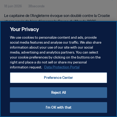
18 juin 2026
38seconde
Le capitaine de l'Angleterre évoque son doublé contre la Croatie
et son envie de bien démarrer la Coupe du Monde 2026.
Your Privacy
We use cookies to personalize content and ads, provide
social media features and analyse our traffic. We also share
information about your use of our site with our social
media, advertising and analytics partners. You can select
POLITIQUE DE CONFIDENTIALITÉ
your cookie preferences by clicking on the buttons on the
right and place a do not sell or share my personal
CONDITIONS D'UTILISATION
information request.
Data Protection Portal
GÉRER VOS PRÉFÉRENCES SUR LES COOKIES
Preference Center
Copyright © 1994 - 2026 FIFA. Tous droits réservés.
Reject All
I'm OK with that