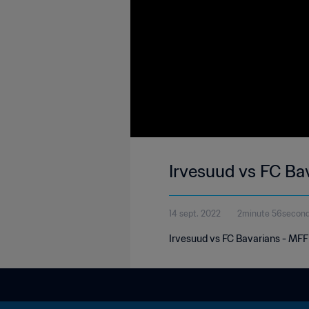
Irvesuud vs FC Ba
14 sept. 2022
2minute 56secon
Irvesuud vs FC Bavarians - MF