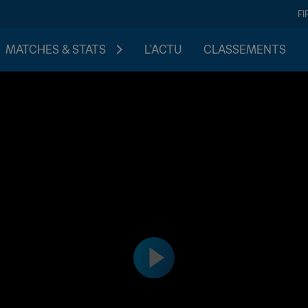
FI
MATCHES & STATS
L'ACTU
CLASSEMENTS