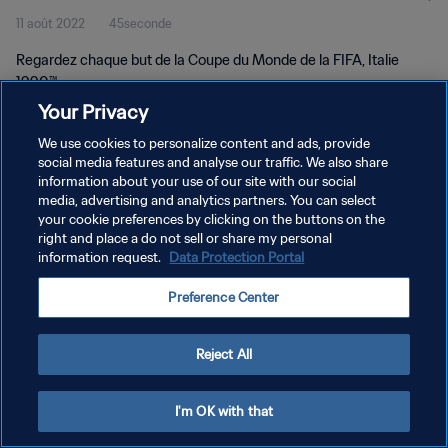
11 août 2022
45seconde
Regardez chaque but de la Coupe du Monde de la FIFA, Italie
1990™.
Your Privacy
We use cookies to personalize content and ads, provide
social media features and analyse our traffic. We also share
information about your use of our site with our social
media, advertising and analytics partners. You can select
POLITIQUE DE CONFIDENTIALITÉ
your cookie preferences by clicking on the buttons on the
right and place a do not sell or share my personal
CONDITIONS D'UTILISATION
information request.
Data Protection Portal
GÉRER VOS PRÉFÉRENCES SUR LES COOKIES
Preference Center
Copyright © 1994 - 2026 FIFA. Tous droits réservés.
Reject All
I'm OK with that