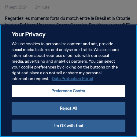
17 sept. 2024
2minute
Regardez les moments forts du match entre le Brésil et la Croatie
joué au Bukhara Universal Sports Complex, Boukhara, le mardi 17
septembre 2024 à 20h00 (heure locale).
Your Privacy
We use cookies to personalize content and ads, provide
social media features and analyse our traffic. We also share
information about your use of our site with our social
media, advertising and analytics partners. You can select
your cookie preferences by clicking on the buttons on the
POLITIQUE DE CONFIDENTIALITÉ
right and place a do not sell or share my personal
information request.
Data Protection Portal
CONDITIONS D'UTILISATION
Preference Center
GÉRER VOS PRÉFÉRENCES SUR LES COOKIES
Copyright © 1994 - 2026 FIFA. Tous droits réservés.
Reject All
I'm OK with that