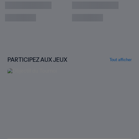
L'Espagne face à un nouveau défi avant la
Coupe du Monde
Le Danemark s’offre une débutante de luxe
pour son retour