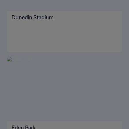
Mondial féminin 2023 : J-2
PLUS
À la découverte des stades de la Co
Tout afficher
upe du Monde Féminine de la FIFA
2023™