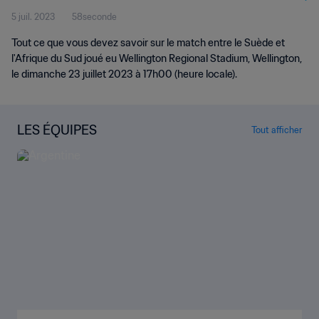
5 juil. 2023
58seconde
Australie & Nouvelle-Zélande
Tout ce que vous devez savoir sur le match entre le Suède et
2023™
l'Afrique du Sud joué eu Wellington Regional Stadium, Wellington,
le dimanche 23 juillet 2023 à 17h00 (heure locale).
LES ÉQUIPES
Tout afficher