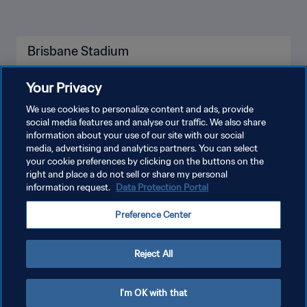
Eden Park
Your Privacy
We use cookies to personalize content and ads, provide
social media features and analyse our traffic. We also share
PLUS
information about your use of our site with our social
media, advertising and analytics partners. You can select
your cookie preferences by clicking on the buttons on the
right and place a do not sell or share my personal
information request.
Data Protection Portal
À la découverte des stades de la Co
Tout afficher
upe du Monde Féminine de la FIFA
Preference Center
2023™
Reject All
I'm OK with that