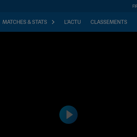
FI
MATCHES & STATS
L'ACTU
CLASSEMENTS