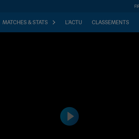
FI
MATCHES & STATS
L'ACTU
CLASSEMENTS