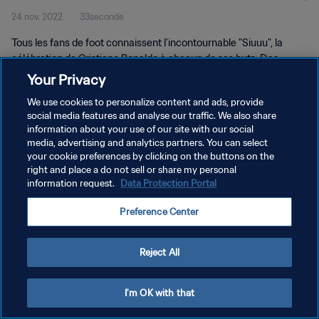
24 nov. 2022
33seconde
Tous les fans de foot connaissent l’incontournable "Siuuu", la
célébration de Cristiano Ronaldo à chacun de ses buts. Des
supporters au Qatar ont rendu hommage à CR7 à leur manière !
Your Privacy
We use cookies to personalize content and ads, provide
social media features and analyse our traffic. We also share
information about your use of our site with our social
media, advertising and analytics partners. You can select
your cookie preferences by clicking on the buttons on the
POLITIQUE DE CONFIDENTIALITÉ
right and place a do not sell or share my personal
information request.
Data Protection Portal
CONDITIONS D'UTILISATION
Preference Center
GÉRER VOS PRÉFÉRENCES SUR LES COOKIES
Copyright © 1994 - 2026 FIFA. Tous droits réservés.
Reject All
I'm OK with that