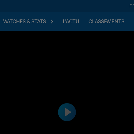
FI
MATCHES & STATS
L'ACTU
CLASSEMENTS