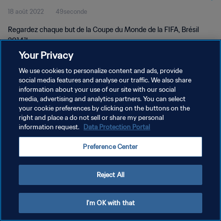
18 août 2022
49seconde
Regardez chaque but de la Coupe du Monde de la FIFA, Brésil
2014™.
Your Privacy
We use cookies to personalize content and ads, provide
social media features and analyse our traffic. We also share
information about your use of our site with our social
media, advertising and analytics partners. You can select
POLITIQUE DE CONFIDENTIALITÉ
your cookie preferences by clicking on the buttons on the
right and place a do not sell or share my personal
CONDITIONS D'UTILISATION
information request.
Data Protection Portal
GÉRER VOS PRÉFÉRENCES SUR LES COOKIES
Preference Center
Copyright © 1994 - 2026 FIFA. Tous droits réservés.
Reject All
I'm OK with that