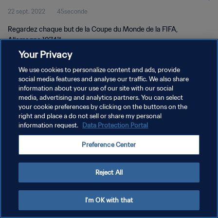
22 sept. 2022
45seconde
FIFA, Allemagne 1974™
Regardez chaque but de la Coupe du Monde de la FIFA,
Allemagne 1974™.
Your Privacy
We use cookies to personalize content and ads, provide
social media features and analyse our traffic. We also share
information about your use of our site with our social
media, advertising and analytics partners. You can select
your cookie preferences by clicking on the buttons on the
POLITIQUE DE CONFIDENTIALITÉ
right and place a do not sell or share my personal
information request.
Data Protection Portal
CONDITIONS D'UTILISATION
GÉRER VOS PRÉFÉRENCES SUR LES COOKIES
Preference Center
Copyright © 1994 - 2026 FIFA. Tous droits réservés.
Reject All
I'm OK with that