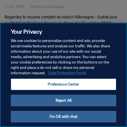
12 oct. 2003
14minute 22seconde
vidéo complet
Regardez le résumé complet du match Allemagne - Suède joué
au StubHub Center, à Carson, le dimanche 12 octobre 2003.
Your Privacy
We use cookies to personalize content and ads, provide
social media features and analyse our traffic. We also share
information about your use of our site with our social
media, advertising and analytics partners. You can select
your cookie preferences by clicking on the buttons on the
POLITIQUE DE CONFIDENTIALITÉ
right and place a do not sell or share my personal
information request.
Data Protection Portal
CONDITIONS D'UTILISATION
GÉRER VOS PRÉFÉRENCES SUR LES COOKIES
Preference Center
Copyright © 1994 - 2026 FIFA. Tous droits réservés.
Reject All
I'm OK with that