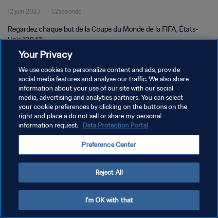
12 juin 2023
52seconde
Unis 1994™
Regardez chaque but de la Coupe du Monde de la FIFA, États-
Unis 1994™.
Your Privacy
We use cookies to personalize content and ads, provide
social media features and analyse our traffic. We also share
information about your use of our site with our social
media, advertising and analytics partners. You can select
POLITIQUE DE CONFIDENTIALITÉ
your cookie preferences by clicking on the buttons on the
right and place a do not sell or share my personal
CONDITIONS D'UTILISATION
information request.
Data Protection Portal
PREFERENCE CENTER
Preference Center
Copyright © 1994 - 2026 FIFA. Tous droits réservés.
Reject All
I'm OK with that