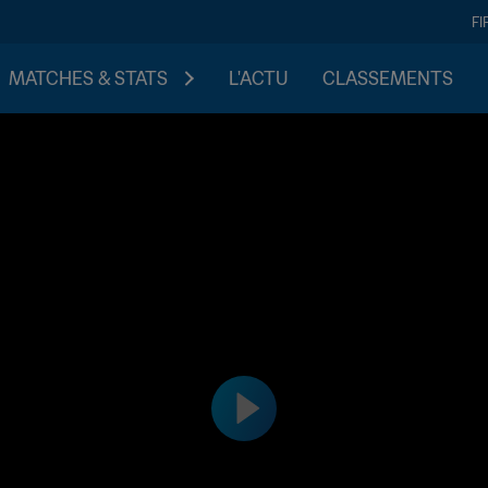
FI
MATCHES & STATS
L'ACTU
CLASSEMENTS