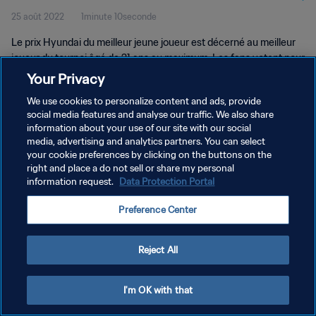
25 août 2022
1minute 10seconde
Le prix Hyundai du meilleur jeune joueur est décerné au meilleur
joueur du tournoi âgé de 21 ans au maximum. Les fans votent pour
le gagnant sur le site officiel de la FIFA.
Your Privacy
We use cookies to personalize content and ads, provide
social media features and analyse our traffic. We also share
information about your use of our site with our social
media, advertising and analytics partners. You can select
your cookie preferences by clicking on the buttons on the
right and place a do not sell or share my personal
POLITIQUE DE CONFIDENTIALITÉ
information request.
Data Protection Portal
CONDITIONS D'UTILISATION
Preference Center
GÉRER VOS PRÉFÉRENCES SUR LES COOKIES
Copyright © 1994 - 2026 FIFA. Tous droits réservés.
Reject All
I'm OK with that