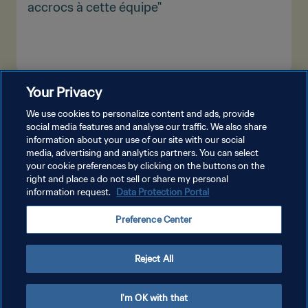
accrocs à cette équipe"
Your Privacy
PLUS
We use cookies to personalize content and ads, provide
social media features and analyse our traffic. We also share
information about your use of our site with our social
media, advertising and analytics partners. You can select
your cookie preferences by clicking on the buttons on the
right and place a do not sell or share my personal
information request.
Data Protection Portal
POLITIQUE DE CONFIDENTIALITÉ
Preference Center
CONDITIONS D'UTILISATION
GÉRER VOS PRÉFÉRENCES SUR LES COOKIES
Reject All
Copyright © 1994 - 2026 FIFA. Tous droits réservés.
I'm OK with that