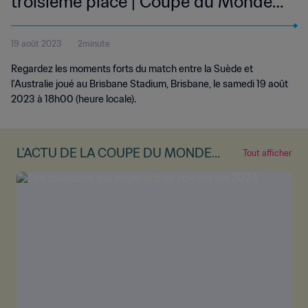
troisième place | Coupe du Monde
Féminine de la FIFA, Australie &
19 août 2023
2minute
Nouvelle-Zélande 2023™ | Résumé
Regardez les moments forts du match entre la Suède et
vidéo (Sans commentaires)
l'Australie joué au Brisbane Stadium, Brisbane, le samedi 19 août
2023 à 18h00 (heure locale).
L'ACTU DE LA COUPE DU MONDE
Tout afficher
FÉMININE DE LA FIFA™